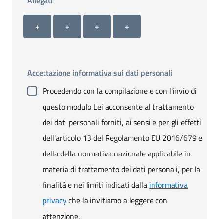
Allegati
Allegato 1
Allegato 2
Allegato 3
Allegato 4
+ Carica allegato 1
+ Carica allegato 2
+ Carica allegato 3
+ Carica allegato 4
+
+
+
+
Accettazione informativa sui dati personali
Procedendo con la compilazione e con l'invio di
questo modulo Lei acconsente al trattamento
dei dati personali forniti, ai sensi e per gli effetti
dell'articolo 13 del Regolamento EU 2016/679 e
della della normativa nazionale applicabile in
materia di trattamento dei dati personali, per la
finalità e nei limiti indicati dalla
informativa
privacy
che la invitiamo a leggere con
attenzione.