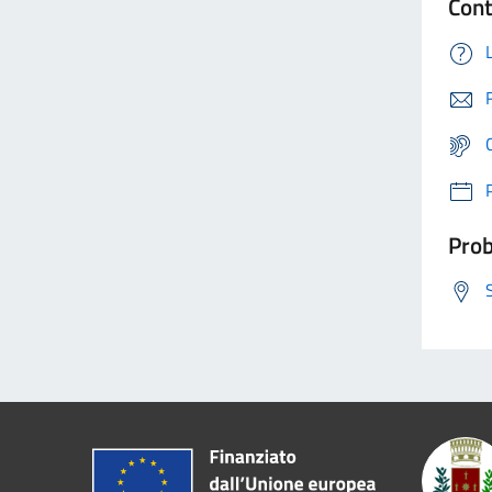
Cont
Prob