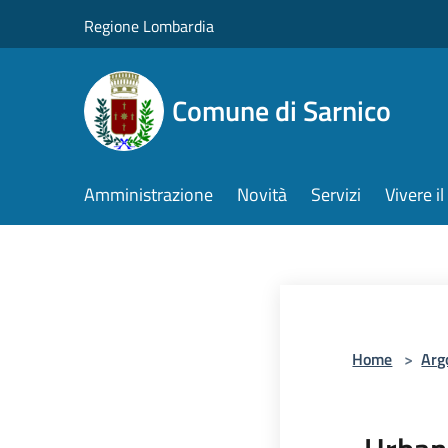
Salta al contenuto principale
Regione Lombardia
Comune di Sarnico
Amministrazione
Novità
Servizi
Vivere 
Home
>
Arg