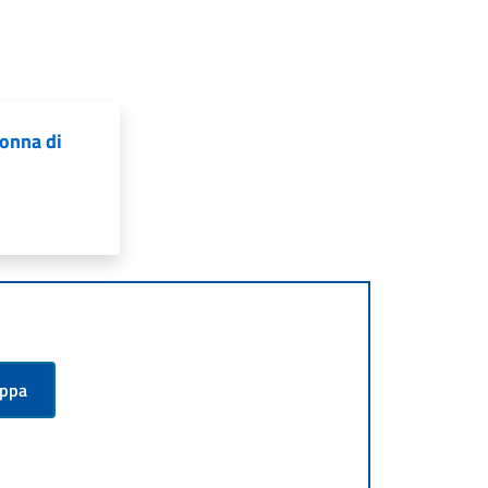
donna di
appa