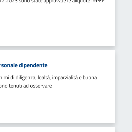
12.2023 sono state approvate le aliquote IRPEF
rsonale dipendente
mi di diligenza, lealtà, imparzialità e buona
sono tenuti ad osservare