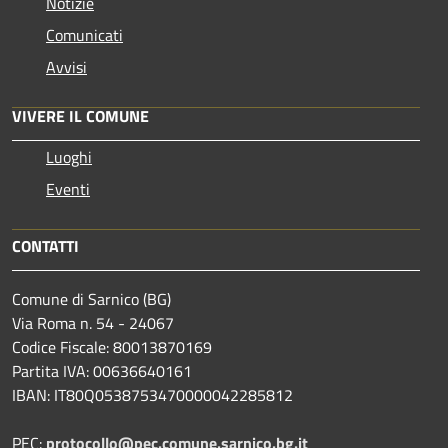
Notizie
Comunicati
Avvisi
VIVERE IL COMUNE
Luoghi
Eventi
CONTATTI
Comune di Sarnico (BG)
Via Roma n. 54 - 24067
Codice Fiscale: 80013870169
Partita IVA: 00636640161
IBAN: IT80Q0538753470000042285812
PEC:
protocollo@pec.comune.sarnico.bg.it