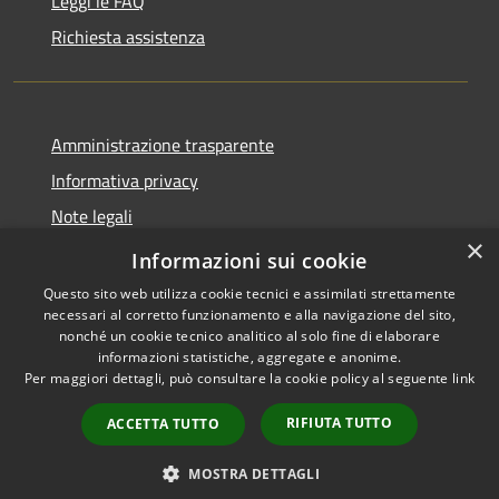
Leggi le FAQ
Richiesta assistenza
Amministrazione trasparente
Informativa privacy
Note legali
×
Dichiarazione di accessibilità
Informazioni sui cookie
Questo sito web utilizza cookie tecnici e assimilati strettamente
necessari al corretto funzionamento e alla navigazione del sito,
nonché un cookie tecnico analitico al solo fine di elaborare
informazioni statistiche, aggregate e anonime.
RSS
Copyright © 2026 • Comune di
Per maggiori dettagli, può consultare la cookie policy al seguente
link
Accessibilità
Sarnico • Powered by
Privacy
Municipium
Accesso
•
RIFIUTA TUTTO
ACCETTA TUTTO
Cookie
redazione
Mappa del sito
MOSTRA DETTAGLI