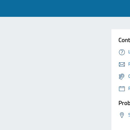
Cont
Prob