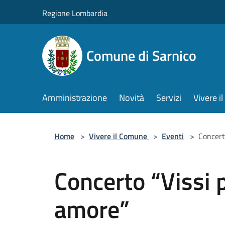
Salta al contenuto principale
Regione Lombardia
Comune di Sarnico
Amministrazione
Novità
Servizi
Vivere 
Home
>
Vivere il Comune
>
Eventi
>
Concerto
Concerto “Vissi p
amore”