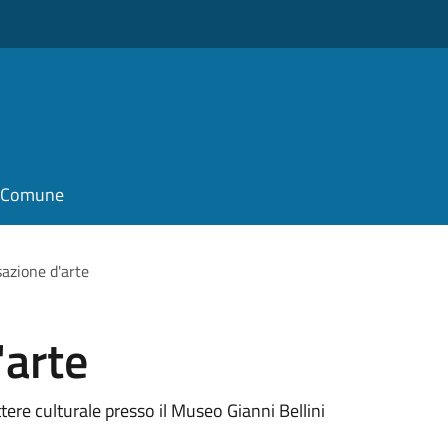
il Comune
azione d'arte
'arte
ere culturale presso il Museo Gianni Bellini