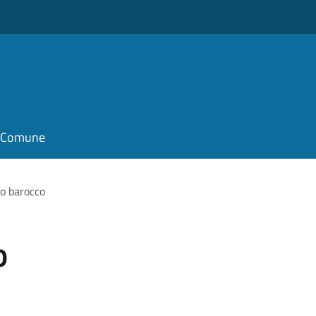
il Comune
o barocco
o