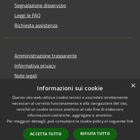
Segnalazione disservizio
Leggi le FAQ
Richiesta assistenza
Amministrazione trasparente
Informativa privacy
Note legali
×
Dichiarazione di accessibilità
Informazioni sui cookie
Questo sito web utilizza cookie tecnici e assimilati strettamente
necessari al corretto funzionamento e alla navigazione del sito,
nonché un cookie tecnico analitico al solo fine di elaborare
informazioni statistiche, aggregate e anonime.
RSS
Copyright © 2026 • Comune di
Per maggiori dettagli, può consultare la cookie policy al seguente
link
Accessibilità
Sarnico • Powered by
Privacy
Municipium
Accesso
•
RIFIUTA TUTTO
ACCETTA TUTTO
Cookie
redazione