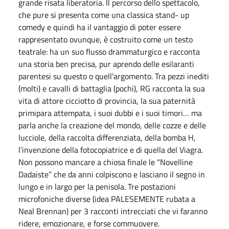
grande risata liberatoria. Il percorso dello spettacolo,
che pure si presenta come una classica stand- up
comedy e quindi ha il vantaggio di poter essere
rappresentato ovunque, è costruito come un testo
teatrale: ha un suo flusso drammaturgico e racconta
una storia ben precisa, pur aprendo delle esilaranti
parentesi su questo o quell’argomento. Tra pezzi inediti
(molti) e cavalli di battaglia (pochi), RG racconta la sua
vita di attore cicciotto di provincia, la sua paternità
primipara attempata, i suoi dubbi e i suoi timori… ma
parla anche la creazione del mondo, delle cozze e delle
lucciole, della raccolta differenziata, della bomba H,
l’invenzione della fotocopiatrice e di quella del Viagra.
Non possono mancare a chiosa finale le “Novelline
Dadaiste” che da anni colpiscono e lasciano il segno in
lungo e in largo per la penisola. Tre postazioni
microfoniche diverse (idea PALESEMENTE rubata a
Neal Brennan) per 3 racconti intrecciati che vi faranno
ridere, emozionare, e forse commuovere.