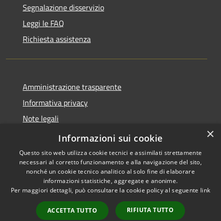
Segnalazione disservizio
Leggi le FAQ
Richiesta assistenza
Amministrazione trasparente
Informativa privacy
Note legali
×
Dichiarazione di accessibilità
Informazioni sui cookie
Questo sito web utilizza cookie tecnici e assimilati strettamente
necessari al corretto funzionamento e alla navigazione del sito,
nonché un cookie tecnico analitico al solo fine di elaborare
informazioni statistiche, aggregate e anonime.
RSS
Copyright © 2026 • Comune di
Per maggiori dettagli, può consultare la cookie policy al seguente
link
Accessibilità
Sarnico • Powered by
Privacy
Municipium
Accesso
•
RIFIUTA TUTTO
ACCETTA TUTTO
Cookie
redazione