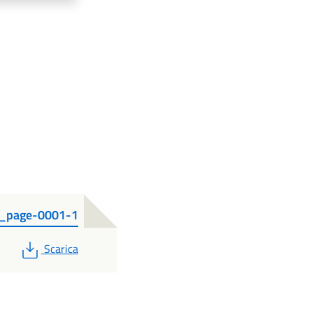
1_page-0001-1
PDF
Scarica