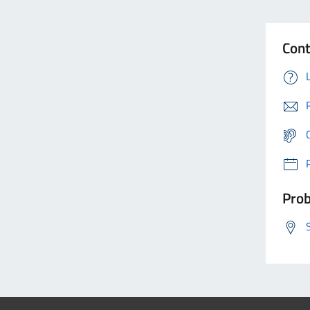
Cont
Prob