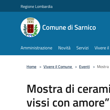
Salta al contenuto principale
Regione Lombardia
Comune di Sarnico
Amministrazione
Novità
Servizi
Vivere 
Home
>
Vivere il Comune
>
Eventi
>
Mostra d
Mostra di ceramic
vissi con amore”