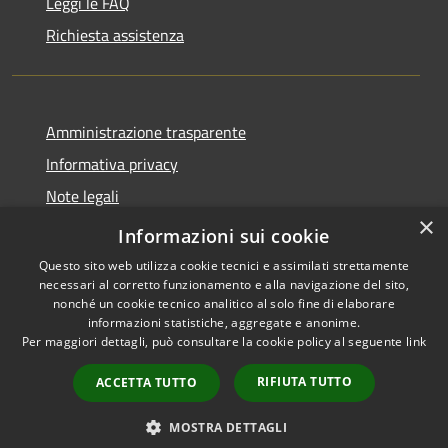
Leggi le FAQ
Richiesta assistenza
Amministrazione trasparente
Informativa privacy
Note legali
×
Dichiarazione di accessibilità
Informazioni sui cookie
Questo sito web utilizza cookie tecnici e assimilati strettamente
necessari al corretto funzionamento e alla navigazione del sito,
nonché un cookie tecnico analitico al solo fine di elaborare
informazioni statistiche, aggregate e anonime.
RSS
Copyright © 2026 • Comune di
Per maggiori dettagli, può consultare la cookie policy al seguente
link
Accessibilità
Sarnico • Powered by
Privacy
Municipium
Accesso
•
RIFIUTA TUTTO
ACCETTA TUTTO
Cookie
redazione
Mappa del sito
MOSTRA DETTAGLI