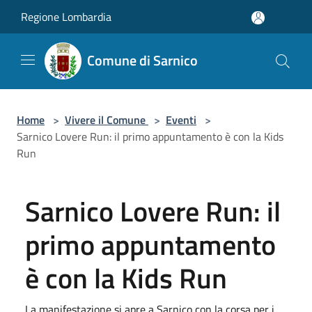
Salta al contenuto principale
Regione Lombardia
Comune di Sarnico
Home
>
Vivere il Comune
>
Eventi
>
Sarnico Lovere Run: il primo appuntamento è con la Kids
Run
Sarnico Lovere Run: il
primo appuntamento
è con la Kids Run
La manifestazione si apre a Sarnico con la corsa per i