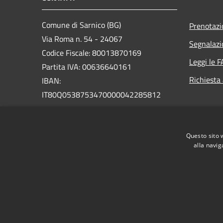
Comune di Sarnico (BG)
Prenotaz
Via Roma n. 54 - 24067
Segnalazi
Codice Fiscale: 80013870169
Leggi le 
Partita IVA: 00636640161
Richiesta
IBAN:
IT80Q0538753470000042285812
PEC:
protocollo@pec.comune.sarnico.bg.it
Questo sito 
Centralino Unico: +39 035 924111
alla navig
RSS
Accessibilità
Privacy
Cookie
Mappa de