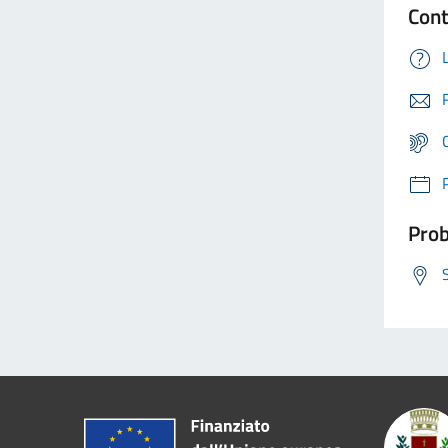
Cont
Prob