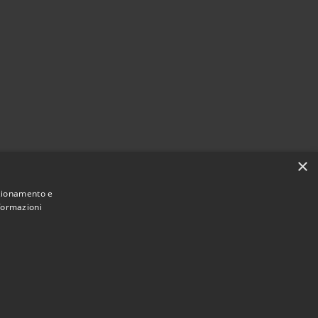
×
nzionamento e
nformazioni
Municipium
Accesso redazione
i Sarnico • Powered by
•