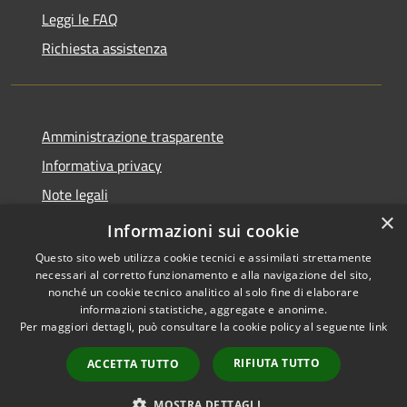
Leggi le FAQ
Richiesta assistenza
Amministrazione trasparente
Informativa privacy
Note legali
×
Dichiarazione di accessibilità
Informazioni sui cookie
Questo sito web utilizza cookie tecnici e assimilati strettamente
necessari al corretto funzionamento e alla navigazione del sito,
nonché un cookie tecnico analitico al solo fine di elaborare
informazioni statistiche, aggregate e anonime.
RSS
Copyright © 2026 • Comune di
Per maggiori dettagli, può consultare la cookie policy al seguente
link
Accessibilità
Sarnico • Powered by
Privacy
Municipium
Accesso
•
RIFIUTA TUTTO
ACCETTA TUTTO
Cookie
redazione
Mappa del sito
MOSTRA DETTAGLI