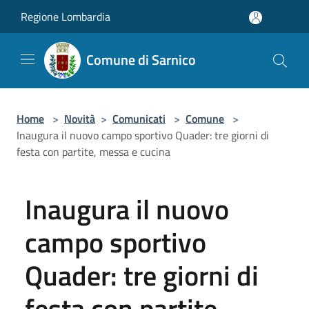
Salta al contenuto principale
Regione Lombardia
Comune di Sarnico
Home
>
Novità
>
Comunicati
>
Comune
>
Inaugura il nuovo campo sportivo Quader: tre giorni di
festa con partite, messa e cucina
Inaugura il nuovo
campo sportivo
Quader: tre giorni di
festa con partite,