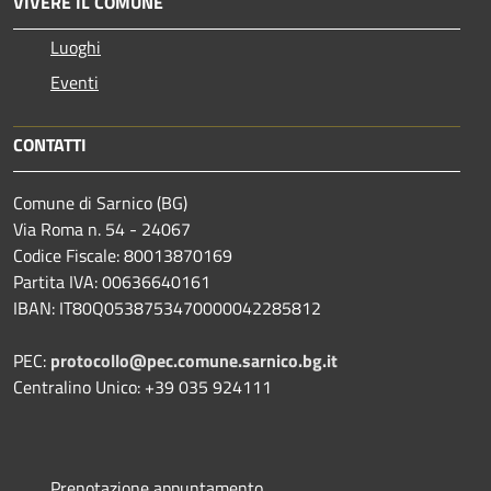
VIVERE IL COMUNE
Luoghi
Eventi
CONTATTI
Comune di Sarnico (BG)
Via Roma n. 54 - 24067
Codice Fiscale: 80013870169
Partita IVA: 00636640161
IBAN: IT80Q0538753470000042285812
PEC:
protocollo@pec.comune.sarnico.bg.it
Centralino Unico: +39 035 924111
Prenotazione appuntamento