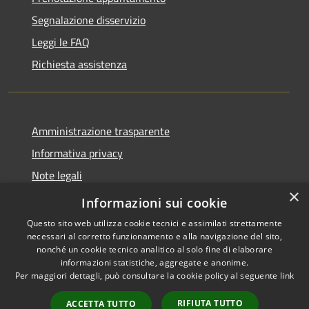
Segnalazione disservizio
Leggi le FAQ
Richiesta assistenza
Amministrazione trasparente
Informativa privacy
Note legali
×
Dichiarazione di accessibilità
Informazioni sui cookie
Questo sito web utilizza cookie tecnici e assimilati strettamente
necessari al corretto funzionamento e alla navigazione del sito,
nonché un cookie tecnico analitico al solo fine di elaborare
informazioni statistiche, aggregate e anonime.
RSS
Copyright © 2026 • Comune di
Per maggiori dettagli, può consultare la cookie policy al seguente
link
Accessibilità
Sarnico • Powered by
Privacy
Municipium
Accesso
•
RIFIUTA TUTTO
ACCETTA TUTTO