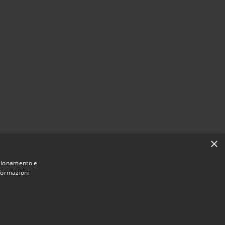
×
nzionamento e
nformazioni