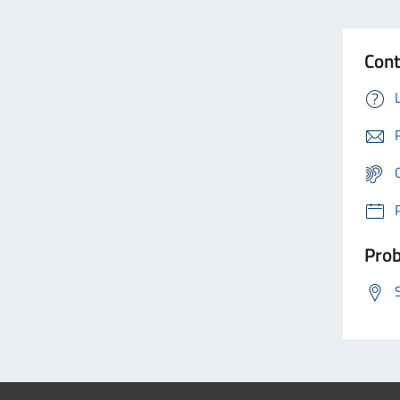
Cont
Prob