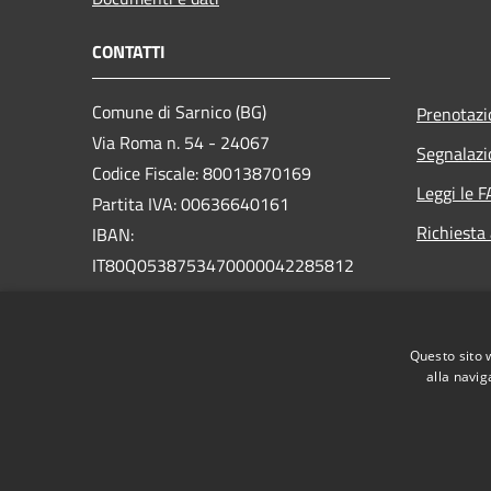
CONTATTI
Comune di Sarnico (BG)
Prenotaz
Via Roma n. 54 - 24067
Segnalazi
Codice Fiscale: 80013870169
Leggi le 
Partita IVA: 00636640161
Richiesta
IBAN:
IT80Q0538753470000042285812
PEC:
protocollo@pec.comune.sarnico.bg.it
Questo sito 
Centralino Unico: +39 035 924111
alla navig