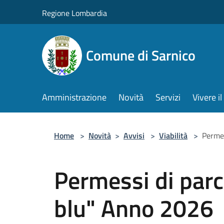
Salta al contenuto principale
Regione Lombardia
Comune di Sarnico
Amministrazione
Novità
Servizi
Vivere 
Home
>
Novità
>
Avvisi
>
Viabilità
>
Permes
Permessi di parc
blu" Anno 2026