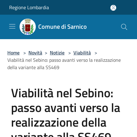
Salta al contenuto principale
Regione Lombardia
Comune di Sarnico
Home
>
Novità
>
Notizie
>
Viabilità
>
Viabilità nel Sebino: passo avanti verso la realizzazione
della variante alla SS469
Viabilità nel Sebino:
passo avanti verso la
realizzazione della
variante alla SS469