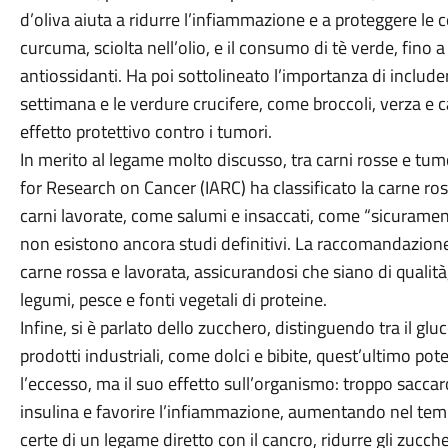
d’oliva aiuta a ridurre l’infiammazione e a proteggere le c
curcuma, sciolta nell’olio, e il consumo di tè verde, fino a
antiossidanti. Ha poi sottolineato l’importanza di include
settimana e le verdure crucifere, come broccoli, verza e 
effetto protettivo contro i tumori.
In merito al legame molto discusso, tra carni rosse e tum
for Research on Cancer (IARC) ha classificato la carne r
carni lavorate, come salumi e insaccati, come “sicuramen
non esistono ancora studi definitivi. La raccomandazione 
carne rossa e lavorata, assicurandosi che siano di qualità,
legumi, pesce e fonti vegetali di proteine.
Infine, si è parlato dello zucchero, distinguendo tra il glu
prodotti industriali, come dolci e bibite, quest’ultimo p
l’eccesso, ma il suo effetto sull’organismo: troppo saccaros
insulina e favorire l’infiammazione, aumentando nel tempo
certe di un legame diretto con il cancro, ridurre gli zucch