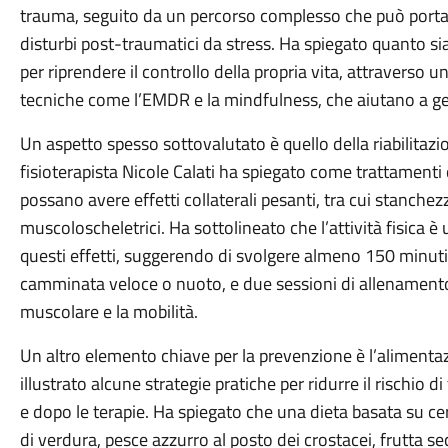
trauma, seguito da un percorso complesso che può portare 
disturbi post-traumatici da stress. Ha spiegato quanto sia
per riprendere il controllo della propria vita, attraverso 
tecniche come l’EMDR e la mindfulness, che aiutano a gest
Un aspetto spesso sottovalutato è quello della riabilitazi
fisioterapista Nicole Calati ha spiegato come trattamenti
possano avere effetti collaterali pesanti, tra cui stanche
muscoloscheletrici. Ha sottolineato che l’attività fisica
questi effetti, suggerendo di svolgere almeno 150 minuti
camminata veloce o nuoto, e due sessioni di allenamento 
muscolare e la mobilità.
Un altro elemento chiave per la prevenzione è l’alimentaz
illustrato alcune strategie pratiche per ridurre il rischio
e dopo le terapie. Ha spiegato che una dieta basata su cer
di verdura, pesce azzurro al posto dei crostacei, frutta s