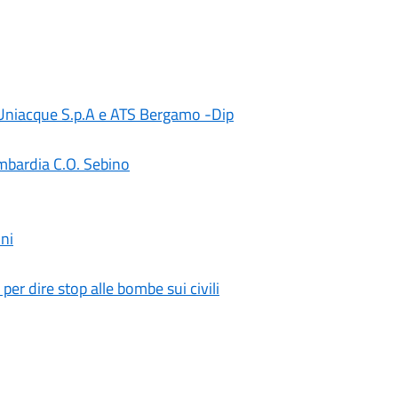
, Uniacque S.p.A e ATS Bergamo -Dip
mbardia C.O. Sebino
ni
 per dire stop alle bombe sui civili