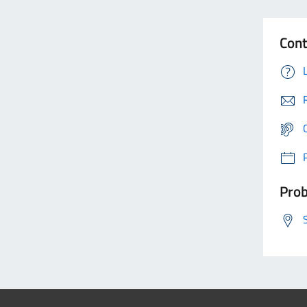
Cont
Prob