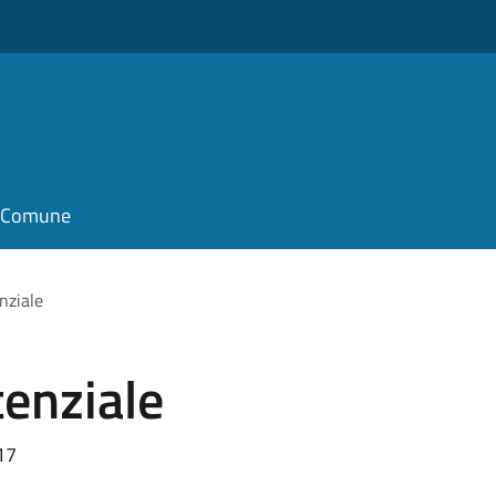
il Comune
nziale
tenziale
17