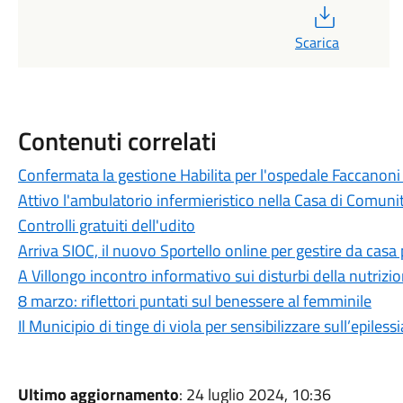
PDF
Scarica
Contenuti correlati
Confermata la gestione Habilita per l'ospedale Faccanoni
Attivo l'ambulatorio infermieristico nella Casa di Comuni
Controlli gratuiti dell'udito
Arriva SIOC, il nuovo Sportello online per gestire da casa 
A Villongo incontro informativo sui disturbi della nutrizi
8 marzo: riflettori puntati sul benessere al femminile
Il Municipio di tinge di viola per sensibilizzare sull’epilessi
Ultimo aggiornamento
: 24 luglio 2024, 10:36