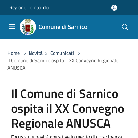
Salta al contenuto principale
Regione Lombardia
Comune di Sarnico
Home
>
Novità
>
Comunicati
>
Il Comune di Sarnico ospita il XX Convegno Regionale
ANUSCA
Il Comune di Sarnico
ospita il XX Convegno
Regionale ANUSCA
Focus sulle novità operative in merito di cittadinanza