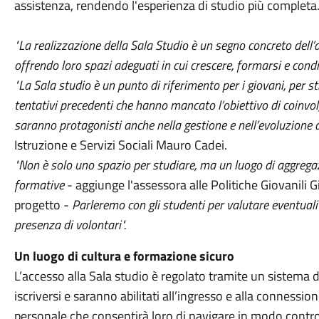
assistenza, rendendo l'esperienza di studio più completa
"La realizzazione della Sala Studio è un segno concreto dell’
offrendo loro spazi adeguati in cui crescere, formarsi e cond
"La Sala studio è un punto di riferimento per i giovani, per s
tentativi precedenti che hanno mancato l’obiettivo di coinvolg
saranno protagonisti anche nella gestione e nell’evoluzione de
Istruzione e Servizi Sociali Mauro Cadei.
"Non è solo uno spazio per studiare, ma un luogo di aggrega
formative
- aggiunge l'assessora alle Politiche Giovanili Gi
progetto -
Parleremo con gli studenti per valutare eventuali a
presenza di volontari".
Un luogo di cultura e formazione sicuro
L’accesso alla Sala studio è regolato tramite un sistema d
iscriversi e saranno abilitati all’ingresso e alla conness
personale che consentirà loro di navigare in modo control