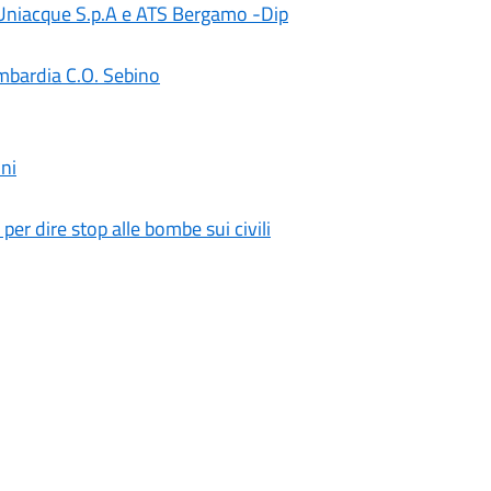
, Uniacque S.p.A e ATS Bergamo -Dip
mbardia C.O. Sebino
ni
 per dire stop alle bombe sui civili