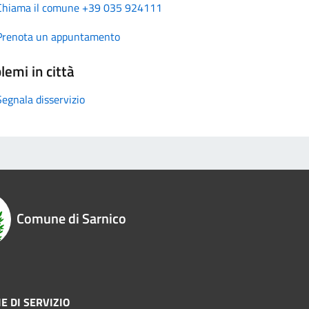
Chiama il comune +39 035 924111
Prenota un appuntamento
lemi in città
Segnala disservizio
Comune di Sarnico
E DI SERVIZIO