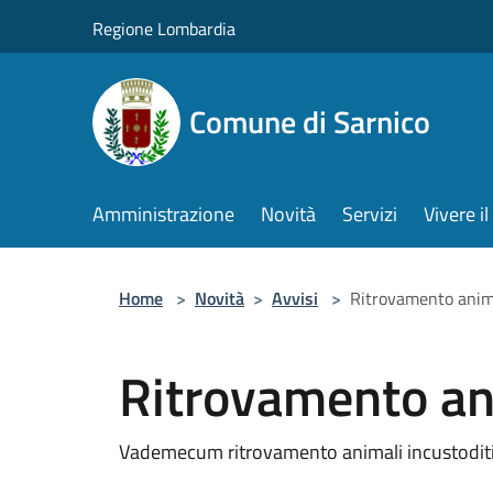
Salta al contenuto principale
Regione Lombardia
Comune di Sarnico
Amministrazione
Novità
Servizi
Vivere 
Home
>
Novità
>
Avvisi
>
Ritrovamento anim
Ritrovamento an
Vademecum ritrovamento animali incustodit