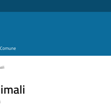
il Comune
ali
imali
i