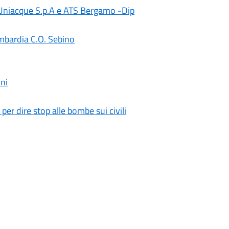
, Uniacque S.p.A e ATS Bergamo -Dip
mbardia C.O. Sebino
ni
 per dire stop alle bombe sui civili