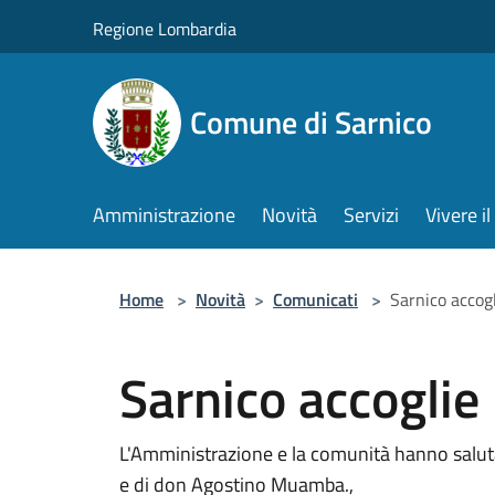
Salta al contenuto principale
Regione Lombardia
Comune di Sarnico
Amministrazione
Novità
Servizi
Vivere 
Home
>
Novità
>
Comunicati
>
Sarnico accogl
Sarnico accoglie
L'Amministrazione e la comunità hanno saluta
e di don Agostino Muamba.,