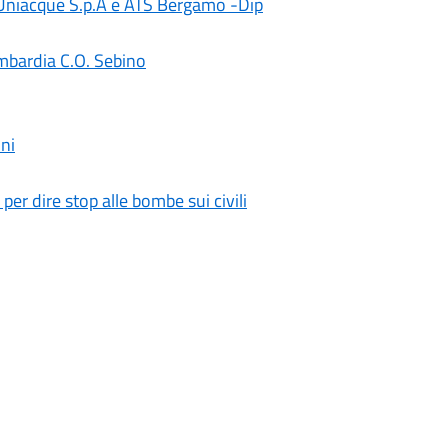
, Uniacque S.p.A e ATS Bergamo -Dip
mbardia C.O. Sebino
ni
 per dire stop alle bombe sui civili