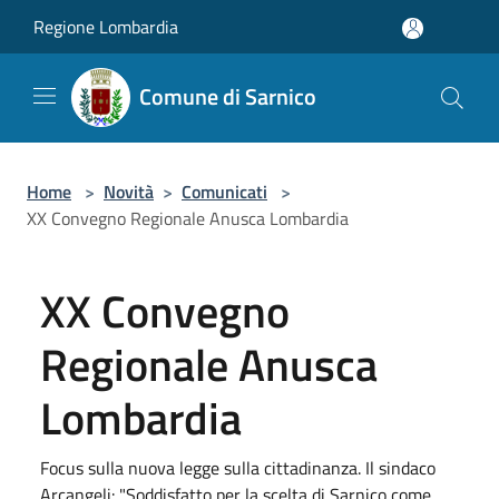
Salta al contenuto principale
Regione Lombardia
Comune di Sarnico
Home
>
Novità
>
Comunicati
>
XX Convegno Regionale Anusca Lombardia
XX Convegno
Regionale Anusca
Lombardia
Focus sulla nuova legge sulla cittadinanza. Il sindaco
Arcangeli: "Soddisfatto per la scelta di Sarnico come