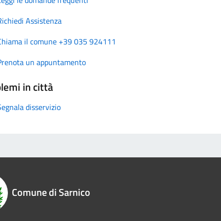
Richiedi Assistenza
Chiama il comune +39 035 924111
Prenota un appuntamento
lemi in città
Segnala disservizio
Comune di Sarnico