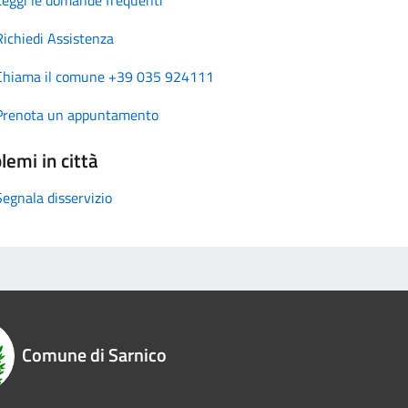
Richiedi Assistenza
Chiama il comune +39 035 924111
Prenota un appuntamento
lemi in città
Segnala disservizio
Comune di Sarnico