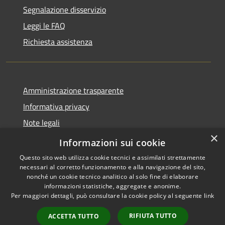
Segnalazione disservizio
Leggi le FAQ
Richiesta assistenza
Amministrazione trasparente
Informativa privacy
Note legali
×
Dichiarazione di accessibilità
Informazioni sui cookie
Questo sito web utilizza cookie tecnici e assimilati strettamente
necessari al corretto funzionamento e alla navigazione del sito,
nonché un cookie tecnico analitico al solo fine di elaborare
informazioni statistiche, aggregate e anonime.
RSS
Copyright © 2026 • Comune di
Per maggiori dettagli, può consultare la cookie policy al seguente
link
Accessibilità
Sarnico • Powered by
Privacy
Municipium
Accesso
•
RIFIUTA TUTTO
ACCETTA TUTTO