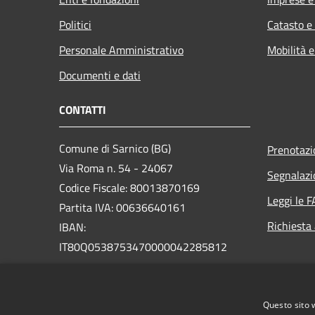
Politici
Catasto e
Personale Amministrativo
Mobilità e
Documenti e dati
CONTATTI
Comune di Sarnico (BG)
Prenotaz
Via Roma n. 54 - 24067
Segnalazi
Codice Fiscale: 80013870169
Leggi le 
Partita IVA: 00636640161
Richiesta
IBAN:
IT80Q0538753470000042285812
PEC:
protocollo@pec.comune.sarnico.bg.it
Questo sito 