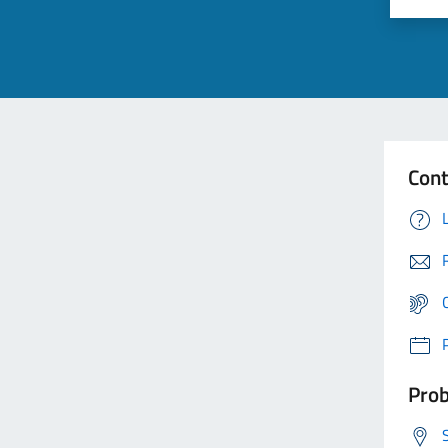
Cont
Prob