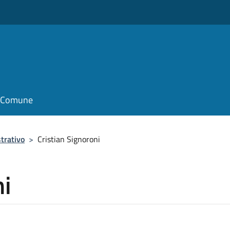
il Comune
trativo
>
Cristian Signoroni
ni