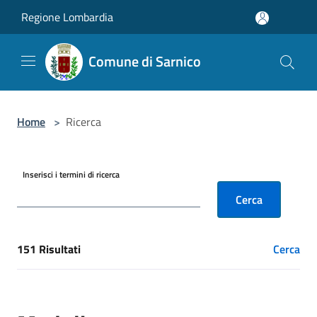
Salta al contenuto principale
Regione Lombardia
Comune di Sarnico
Home
>
Ricerca
Inserisci i termini di ricerca
Cerca
151 Risultati
Cerca
[results] Risultati