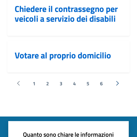
Chiedere il contrassegno per
veicoli a servizio dei disabili
Votare al proprio domicilio
1
2
3
4
5
6
Pagina precedente
Successi
Quanto sono chiare le informazioni