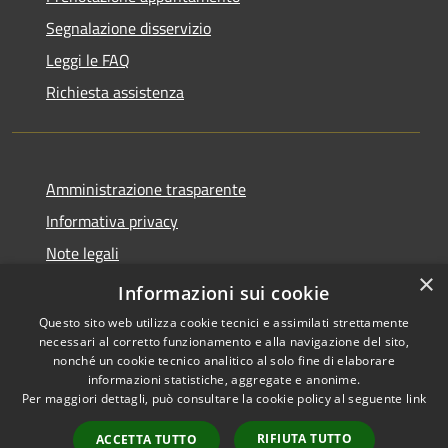
Segnalazione disservizio
Leggi le FAQ
Richiesta assistenza
Amministrazione trasparente
Informativa privacy
Note legali
×
Dichiarazione di accessibilità
Informazioni sui cookie
Questo sito web utilizza cookie tecnici e assimilati strettamente
necessari al corretto funzionamento e alla navigazione del sito,
nonché un cookie tecnico analitico al solo fine di elaborare
informazioni statistiche, aggregate e anonime.
RSS
Copyright © 2026 • Comune di
Per maggiori dettagli, può consultare la cookie policy al seguente
link
Accessibilità
Sarnico • Powered by
Privacy
Municipium
Accesso
•
RIFIUTA TUTTO
ACCETTA TUTTO