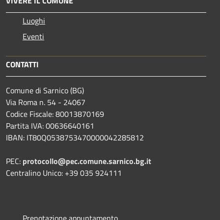
VIVERE IL COMUNE
Luoghi
Eventi
CONTATTI
Comune di Sarnico (BG)
Via Roma n. 54 - 24067
Codice Fiscale: 80013870169
Partita IVA: 00636640161
IBAN: IT80Q0538753470000042285812
PEC:
protocollo@pec.comune.sarnico.bg.it
Centralino Unico: +39 035 924111
Prenotazione appuntamento