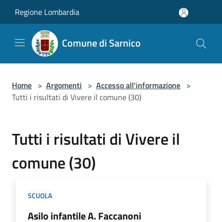
Salta al contenuto principale
Regione Lombardia
Comune di Sarnico
Home
>
Argomenti
>
Accesso all'informazione
>
Tutti i risultati di Vivere il comune (30)
Tutti i risultati di Vivere il
comune (30)
SCUOLA
Asilo infantile A. Faccanoni