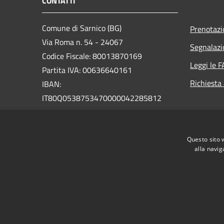
CONTATTI
Comune di Sarnico (BG)
Prenotaz
Via Roma n. 54 - 24067
Segnalazi
Codice Fiscale: 80013870169
Leggi le 
Partita IVA: 00636640161
Richiesta
IBAN:
IT80Q0538753470000042285812
PEC:
protocollo@pec.comune.sarnico.bg.it
Questo sito 
Centralino Unico: +39 035 924111
alla navig
RSS
Accessibilità
Privacy
Cookie
Mappa de