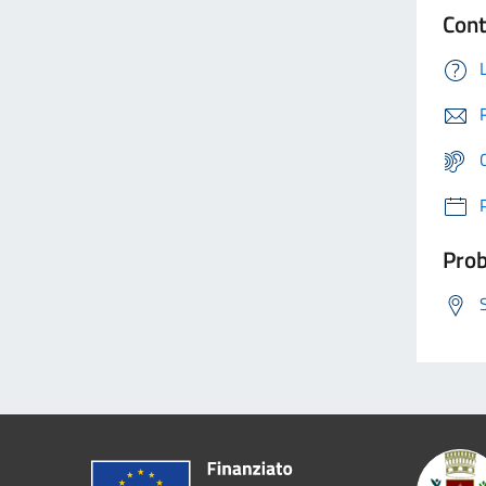
Cont
Prob