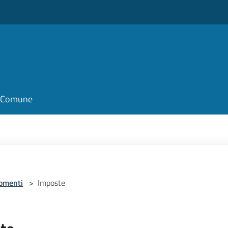
il Comune
omenti
>
Imposte