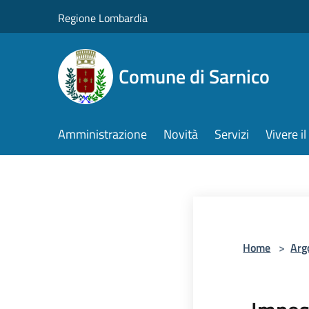
Salta al contenuto principale
Regione Lombardia
Comune di Sarnico
Amministrazione
Novità
Servizi
Vivere 
Home
>
Arg