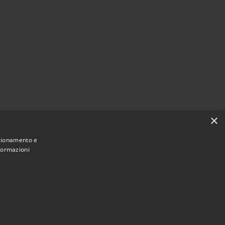
×
nzionamento e
nformazioni
Municipium
Accesso redazione
i Sarnico • Powered by
•