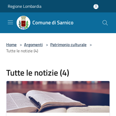
Salta al contenuto principale
Regione Lombardia
Comune di Sarnico
Home
>
Argomenti
>
Patrimonio culturale
>
Tutte le notizie (4)
Tutte le notizie (4)