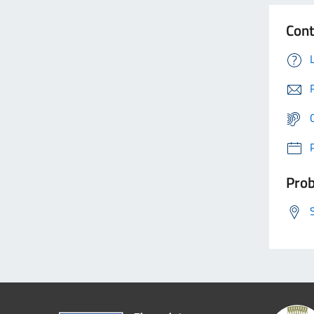
Cont
Prob