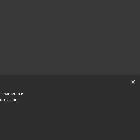
×
nzionamento e
nformazioni
Municipium
Accesso redazione
i Sarnico • Powered by
•