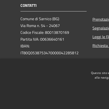
CONTATTI
Comune di Sarnico (BG)
Prenotaz
Via Roma n. 54 - 24067
Segnalazi
Codice Fiscale: 80013870169
Leggi le 
Partita IVA: 00636640161
Richiesta
IBAN:
IT80Q0538753470000042285812
PEC:
protocollo@pec.comune.sarnico.bg.it
Questo sito 
Centralino Unico: +39 035 924111
alla navig
RSS
Accessibilità
Privacy
Cookie
Mappa de