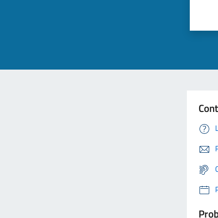
Cont
Prob