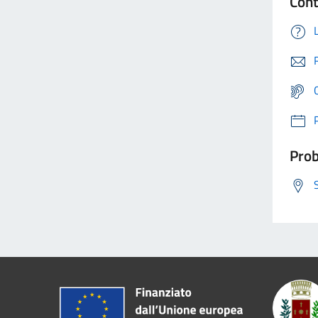
Cont
Prob