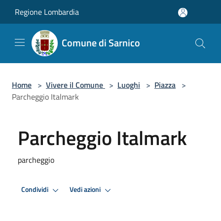
Salta al contenuto principale
Regione Lombardia
Comune di Sarnico
Home
>
Vivere il Comune
>
Luoghi
>
Piazza
>
Parcheggio Italmark
Parcheggio Italmark
parcheggio
Condividi
Vedi azioni