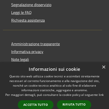
Segnalazione disservizio
Leggi le FAQ
Richiesta assistenza
Amministrazione trasparente
Informativa privacy
Note legali
×
Dichiarazione di accessibilità
Informazioni sui cookie
Questo sito web utilizza cookie tecnici e assimilati strettamente
necessari al corretto funzionamento e alla navigazione del sito,
nonché un cookie tecnico analitico al solo fine di elaborare
informazioni statistiche, aggregate e anonime.
RSS
Copyright © 2026 • Comune di
Per maggiori dettagli, può consultare la cookie policy al seguente
link
Accessibilità
Sarnico • Powered by
Privacy
Municipium
Accesso
•
RIFIUTA TUTTO
ACCETTA TUTTO