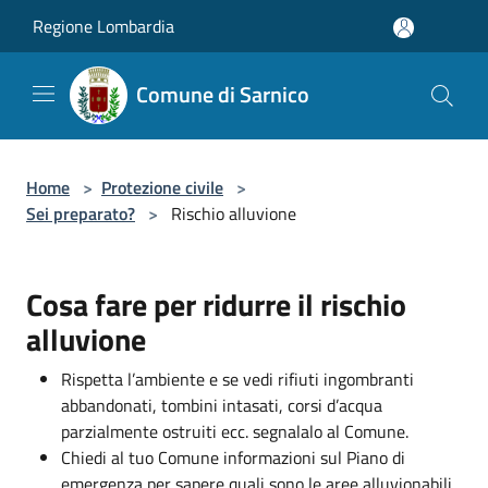
Salta al contenuto principale
Regione Lombardia
Comune di Sarnico
Home
>
Protezione civile
>
Sei preparato?
>
Rischio alluvione
Cosa fare per ridurre il rischio
alluvione
Rispetta l’ambiente e se vedi rifiuti ingombranti
abbandonati, tombini intasati, corsi d’acqua
parzialmente ostruiti ecc. segnalalo al Comune.
Chiedi al tuo Comune informazioni sul Piano di
emergenza per sapere quali sono le aree alluvionabili,