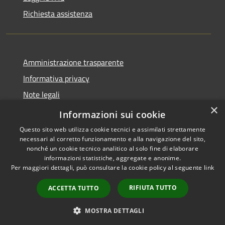
Richiesta assistenza
Amministrazione trasparente
Informativa privacy
Note legali
×
Dichiarazione di accessibilità
Informazioni sui cookie
Questo sito web utilizza cookie tecnici e assimilati strettamente
necessari al corretto funzionamento e alla navigazione del sito,
nonché un cookie tecnico analitico al solo fine di elaborare
informazioni statistiche, aggregate e anonime.
RSS
Copyright © 2026 • Comune di
Per maggiori dettagli, può consultare la cookie policy al seguente
link
Accessibilità
Sarnico • Powered by
Privacy
Municipium
Accesso
•
RIFIUTA TUTTO
ACCETTA TUTTO
Cookie
redazione
Mappa del sito
MOSTRA DETTAGLI