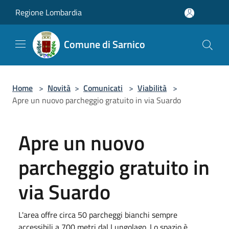
Salta al contenuto principale
Regione Lombardia
Comune di Sarnico
Home
>
Novità
>
Comunicati
>
Viabilità
>
Apre un nuovo parcheggio gratuito in via Suardo
Apre un nuovo
parcheggio gratuito in
via Suardo
L'area offre circa 50 parcheggi bianchi sempre
accessibili a 700 metri dal Lungolago. Lo spazio è