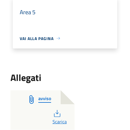
Area 5
VAI ALLA PAGINA
Allegati
avviso
PDF
Scarica