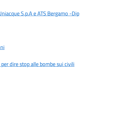
, Uniacque S.p.A e ATS Bergamo -Dip
ni
 per dire stop alle bombe sui civili