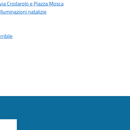
n via Crodarolo e Piazza Mosca
illuminazioni natalizie
ribile