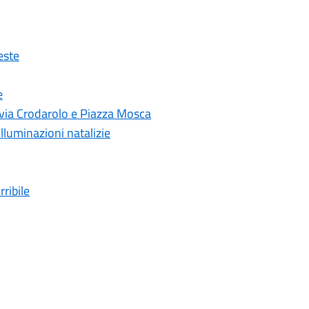
este
e
n via Crodarolo e Piazza Mosca
illuminazioni natalizie
ribile