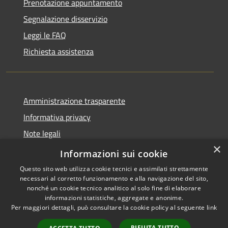
Prenotazione appuntamento
Segnalazione disservizio
Leggi le FAQ
Richiesta assistenza
Amministrazione trasparente
Informativa privacy
Note legali
×
Dichiarazione di accessibilità
Informazioni sui cookie
Questo sito web utilizza cookie tecnici e assimilati strettamente
necessari al corretto funzionamento e alla navigazione del sito,
nonché un cookie tecnico analitico al solo fine di elaborare
informazioni statistiche, aggregate e anonime.
RSS
Copyright © 2026 • Comune di
Per maggiori dettagli, può consultare la cookie policy al seguente
link
Accessibilità
Sarnico • Powered by
Privacy
Municipium
Accesso
•
RIFIUTA TUTTO